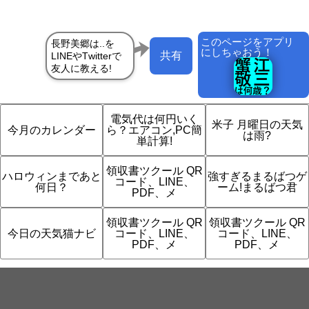
このページをアプリ
にしちゃおう！
共有
電気代は何円いく
米子 月曜日の天気
今月のカレンダー
ら？エアコン,PC簡
は雨?
単計算!
領収書ツクール QR
ハロウィンまであと
強すぎるまるばつゲ
コード、LINE、
何日？
ーム!まるばつ君
PDF、メ
領収書ツクール QR
領収書ツクール QR
今日の天気猫ナビ
コード、LINE、
コード、LINE、
PDF、メ
PDF、メ