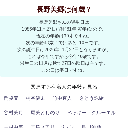
長野美郷は何歳？
長野美郷さんの誕生日は
1986年11月27日(昭和61年 寅年)なので、
現在の年齢は39才ですね。
次の年齢40歳まではあと110日です。
次の誕生日は2026年11月27日となりますが、
これは今年ですから今年40歳です。
誕生日の11月は秋で27日の曜日は金です。
この日は平日ですね。
関連する有名人の年齢も見る
門脇麦
桐谷健太
竹中直人
さとう珠緒
谷村美月
尾美としのり
ベッキー・クルーエル
吉村由美
高橋メアリージュン
島田紳助