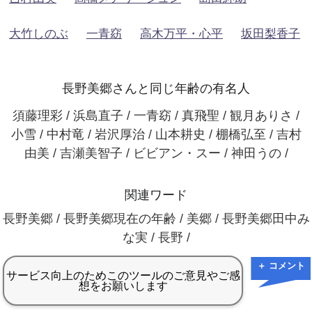
大竹しのぶ
一青窈
高木万平・心平
坂田梨香子
長野美郷さんと同じ年齢の有名人
須藤理彩 / 浜島直子 / 一青窈 / 真飛聖 / 観月ありさ /
小雪 / 中村竜 / 岩沢厚治 / 山本耕史 / 棚橋弘至 / 吉村
由美 / 吉瀬美智子 / ビビアン・スー / 神田うの /
関連ワード
長野美郷 / 長野美郷現在の年齢 / 美郷 / 長野美郷田中み
な実 / 長野 /
＋ コメント