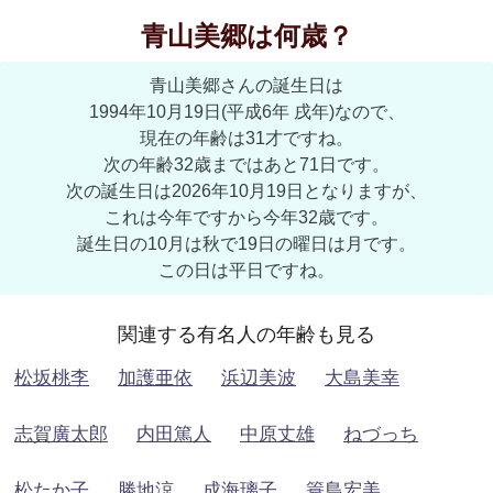
青山美郷は何歳？
青山美郷さんの誕生日は
1994年10月19日(平成6年 戌年)なので、
現在の年齢は31才ですね。
次の年齢32歳まではあと71日です。
次の誕生日は2026年10月19日となりますが、
これは今年ですから今年32歳です。
誕生日の10月は秋で19日の曜日は月です。
この日は平日ですね。
関連する有名人の年齢も見る
松坂桃李
加護亜依
浜辺美波
大島美幸
志賀廣太郎
内田篤人
中原丈雄
ねづっち
松たか子
勝地涼
成海璃子
簑島宏美