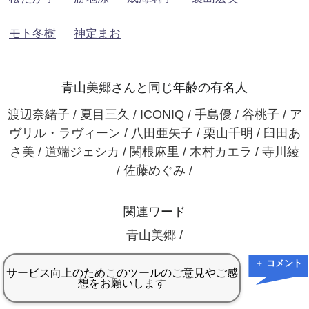
モト冬樹
神定まお
青山美郷さんと同じ年齢の有名人
渡辺奈緒子 / 夏目三久 / ICONIQ / 手島優 / 谷桃子 / ア
ヴリル・ラヴィーン / 八田亜矢子 / 栗山千明 / 臼田あ
さ美 / 道端ジェシカ / 関根麻里 / 木村カエラ / 寺川綾
/ 佐藤めぐみ /
関連ワード
青山美郷 /
＋ コメント