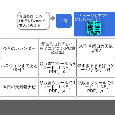
このページをアプリ
にしちゃおう！
共有
電気代は何円いく
米子 月曜日の天気
今月のカレンダー
ら？エアコン,PC簡
は雨?
単計算!
領収書ツクール QR
ハロウィンまであと
強すぎるまるばつゲ
コード、LINE、
何日？
ーム!まるばつ君
PDF、メ
領収書ツクール QR
領収書ツクール QR
今日の天気猫ナビ
コード、LINE、
コード、LINE、
PDF、メ
PDF、メ