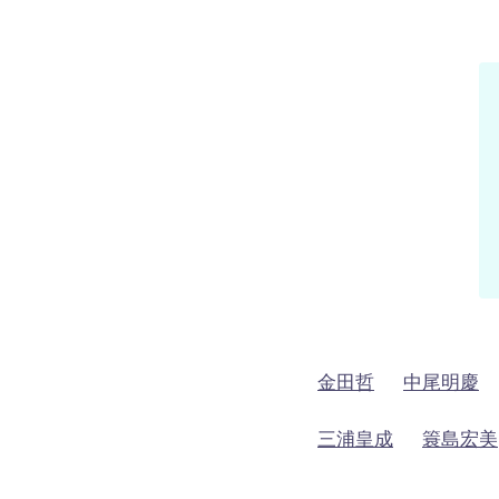
金田哲
中尾明慶
三浦皇成
簑島宏美