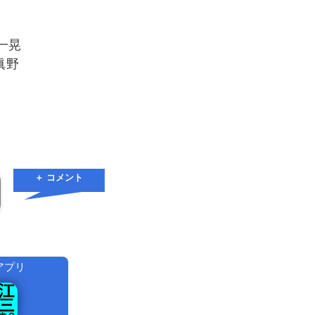
海一晃
 眞野
＋ コメント
アプリ
！