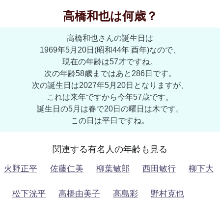
高橋和也は何歳？
高橋和也さんの誕生日は
1969年5月20日(昭和44年 酉年)なので、
現在の年齢は57才ですね。
次の年齢58歳まではあと286日です。
次の誕生日は2027年5月20日となりますが、
これは来年ですから今年57歳です。
誕生日の5月は春で20日の曜日は木です。
この日は平日ですね。
関連する有名人の年齢も見る
火野正平
佐藤仁美
柳葉敏郎
西田敏行
柳下大
松下洸平
高橋由美子
高島彩
野村克也