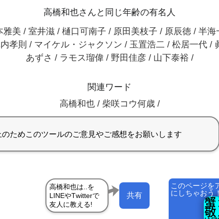
高橋和也さんと同じ年齢の有名人
雅美 / 室井滋 / 樋口可南子 / 原田美枝子 / 原辰徳 / 半
陣内孝則 / マイケル・ジャクソン / 玉置浩二 / 松居一代 /
あずさ / ラモス瑠偉 / 野田佳彦 / 山下泰裕 /
関連ワード
高橋和也 / 柴咲コウ何歳 /
このページを
にしちゃおう
共有