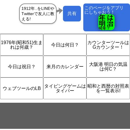
このページをアプリ
にしちゃおう！
共有
1976年(昭和51)生ま
カウンターツールは
今日は何日？
れは何歳？
Gカウンター！
大阪港 明日の気温
今日は祝日？
来月のカレンダー
は何C？
タイピングゲームは
昭和と西暦の対照表
ウェブツールのLB
タイパー
を一覧表示!