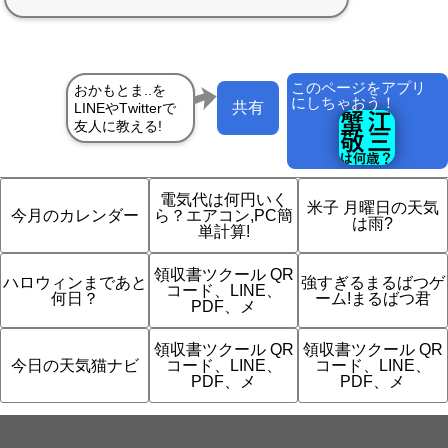
このページをアプリ
にしちゃおう！
共有
電気代は何円いく
米子 月曜日の天気
今月のカレンダー
ら？エアコン,PC簡
は雨?
単計算!
領収書ツクール QR
ハロウィンまであと
強すぎるまるばつゲ
コード、LINE、
何日？
ーム!まるばつ君
PDF、メ
領収書ツクール QR
領収書ツクール QR
今日の天気猫ナビ
コード、LINE、
コード、LINE、
PDF、メ
PDF、メ