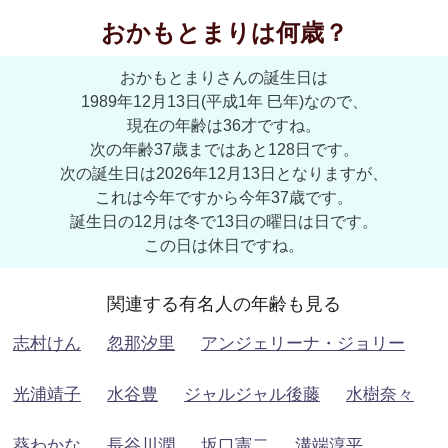
おかもとまりは何歳？
おかもとまりさんの誕生日は
1989年12月13日(平成1年 巳年)なので、
現在の年齢は36才ですね。
次の年齢37歳まではあと128日です。
次の誕生日は2026年12月13日となりますが、
これは今年ですから今年37歳です。
誕生日の12月は冬で13日の曜日は日です。
この日は休日ですね。
関連する有名人の年齢も見る
志村けん
忽那汐里
アンジェリーナ・ジョリー
光浦靖子
水谷豊
ジャルジャル後藤
水樹奈々
葵わかな
長谷川潤
坂口憲二
溝端淳平