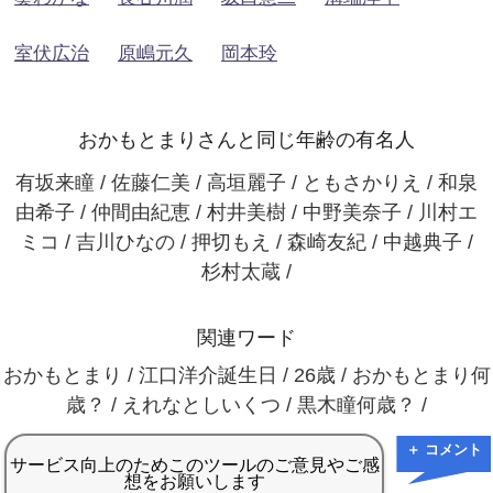
室伏広治
原嶋元久
岡本玲
おかもとまりさんと同じ年齢の有名人
有坂来瞳 / 佐藤仁美 / 高垣麗子 / ともさかりえ / 和泉
由希子 / 仲間由紀恵 / 村井美樹 / 中野美奈子 / 川村エ
ミコ / 吉川ひなの / 押切もえ / 森崎友紀 / 中越典子 /
杉村太蔵 /
関連ワード
おかもとまり / 江口洋介誕生日 / 26歳 / おかもとまり何
歳？ / えれなとしいくつ / 黒木瞳何歳？ /
＋ コメント