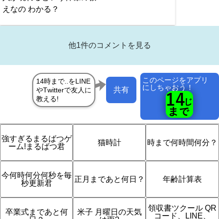
えなの わかる？
他1件のコメントを見る
このページをアプリ
にしちゃおう！
共有
強すぎるまるばつゲ
猫時計
時まで何時間何分？
ーム!まるばつ君
今何時何分何秒を毎
正月まであと何日？
年齢計算表
秒更新君
領収書ツクール QR
卒業式まであと何
米子 月曜日の天気
コード、LINE、