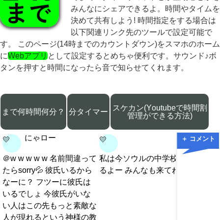
みんなにシェアできるよ。時間やタイムを
決めて共有しよう! 時間指定をする場合は
以下関連リンク先のツールで設定可能で
す。 このページ(14時までのカウントダウン)をスマホのホーム
に
Webアプリ
として設定するとめちゃ便利です。サウンド♪ボ
タンを押すと時間になったら音で知らせてくれます。
スケカン(Youtubeで時間割
まで何時間何分？
分タイマー
管理ができる方法)
にゃロー
＋ コメント
💛
💛
💛
＠w w w w w 名前間違って
私は今ソウルの中学校にい
お前そ
たらsorry💦 彼氏いるから
るよー みんなも来てね！
めたほ
なーに？ フツーに彼氏は
るよ
いるでしょ 今彼氏がいな
い人はこの先もっと素敵な
人が現れるという神様の教