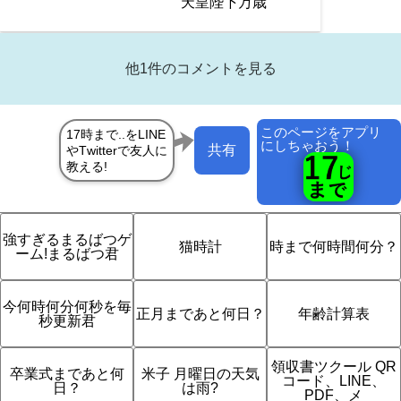
天皇陛下万歳
終われ
他1件のコメントを見る
このページをアプリ
にしちゃおう！
共有
強すぎるまるばつゲ
猫時計
時まで何時間何分？
ーム!まるばつ君
今何時何分何秒を毎
正月まであと何日？
年齢計算表
秒更新君
領収書ツクール QR
卒業式まであと何
米子 月曜日の天気
コード、LINE、
日？
は雨?
PDF、メ