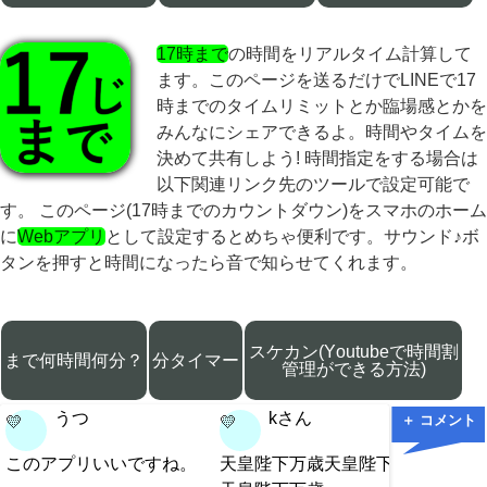
17時まで
の時間をリアルタイム計算して
ます。このページを送るだけでLINEで17
時までのタイムリミットとか臨場感とかを
みんなにシェアできるよ。時間やタイムを
決めて共有しよう! 時間指定をする場合は
以下関連リンク先のツールで設定可能で
す。 このページ(17時までのカウントダウン)をスマホのホーム
に
Webアプリ
として設定するとめちゃ便利です。サウンド♪ボ
タンを押すと時間になったら音で知らせてくれます。
スケカン(Youtubeで時間割
まで何時間何分？
分タイマー
管理ができる方法)
うつ
kさん
＋ コメント
💛
💛
💛
このアプリいいですね。
天皇陛下万歳天皇陛下万歳
5時半