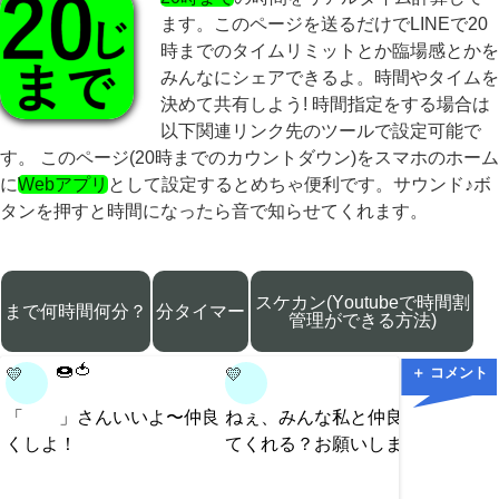
ます。このページを送るだけでLINEで20
時までのタイムリミットとか臨場感とかを
みんなにシェアできるよ。時間やタイムを
決めて共有しよう! 時間指定をする場合は
以下関連リンク先のツールで設定可能で
す。 このページ(20時までのカウントダウン)をスマホのホーム
に
Webアプリ
として設定するとめちゃ便利です。サウンド♪ボ
タンを押すと時間になったら音で知らせてくれます。
スケカン(Youtubeで時間割
まで何時間何分？
分タイマー
管理ができる方法)
🍩🍅
＋ コメント
💛
💛
💛
「 」さんいいよ〜仲良
ねぇ、みんな私と仲良くし
嫌いな
くしよ！
てくれる？お願いします。
される
コメン