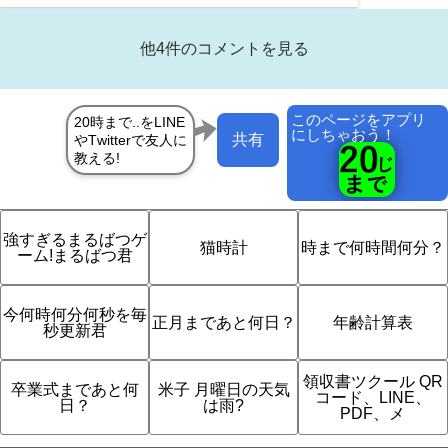
他4件のコメントを見る
このページをアプリ
にしちゃおう！
共有
強すぎるまるばつゲ
猫時計
時まで何時間何分？
ーム!まるばつ君
今何時何分何秒を毎
正月まであと何日？
年齢計算表
秒更新君
領収書ツクール QR
卒業式まであと何
米子 月曜日の天気
コード、LINE、
日？
は雨?
PDF、メ