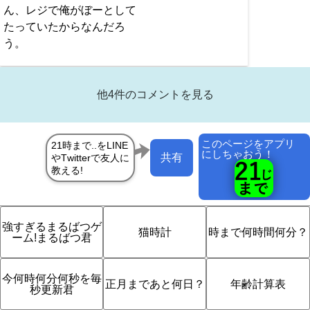
ん、レジで俺がぼーとして
たっていたからなんだろ
う。
他4件のコメントを見る
このページをアプリ
にしちゃおう！
共有
強すぎるまるばつゲ
猫時計
時まで何時間何分？
ーム!まるばつ君
今何時何分何秒を毎
正月まであと何日？
年齢計算表
秒更新君