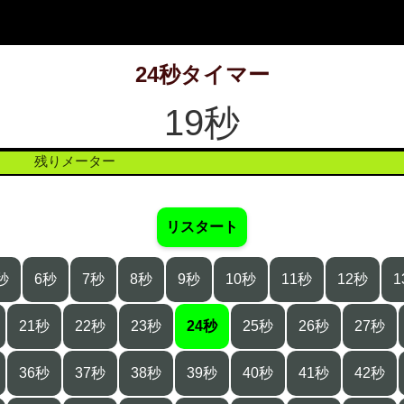
24秒タイマー
19秒
残りメーター
リスタート
秒
6秒
7秒
8秒
9秒
10秒
11秒
12秒
1
21秒
22秒
23秒
24秒
25秒
26秒
27秒
36秒
37秒
38秒
39秒
40秒
41秒
42秒