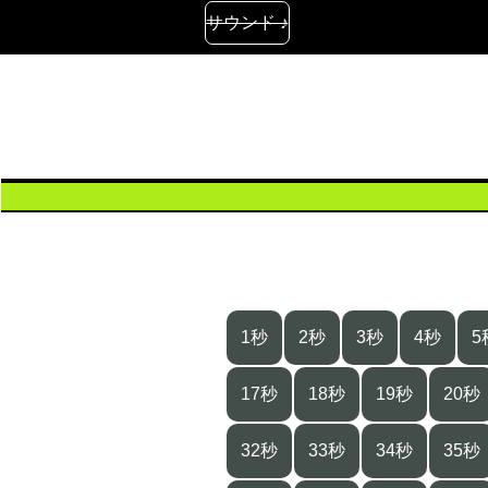
サウンド ♪
1秒
2秒
3秒
4秒
5
17秒
18秒
19秒
20秒
32秒
33秒
34秒
35秒