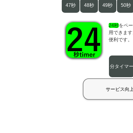
47秒
48秒
49秒
50秒
24秒
をペー
用できます
便利です。
分タイマ