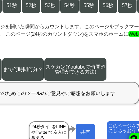
51秒
52秒
53秒
54秒
55秒
56秒
57秒
ジを開いた瞬間からカウントします。このページをブックマー
。 このページ(24秒のカウントダウン)をスマホのホームに
We
スケカン(Youtubeで時間割
ー
まで何時間何分？
管理ができる方法)
このページを
にしちゃおう
共有