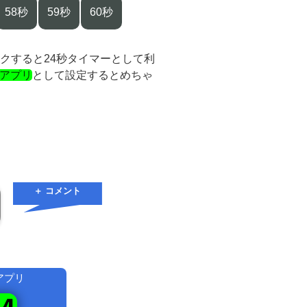
58秒
59秒
60秒
クすると24秒タイマーとして利
bアプリ
として設定するとめちゃ
＋ コメント
アプリ
！