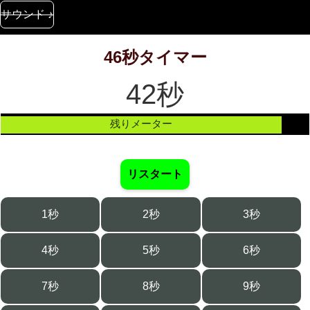
サウンド ♪
46秒タイマー
42秒
残りメーター
リスタート
1秒
2秒
3秒
4秒
5秒
6秒
7秒
8秒
9秒