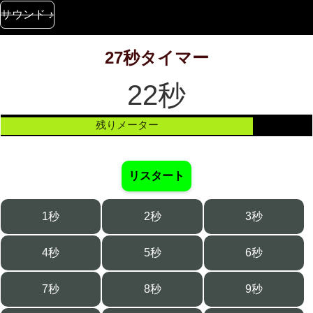
サウンド ♪
27秒タイマー
22秒
残りメーター
リスタート
1秒
2秒
3秒
4秒
5秒
6秒
7秒
8秒
9秒