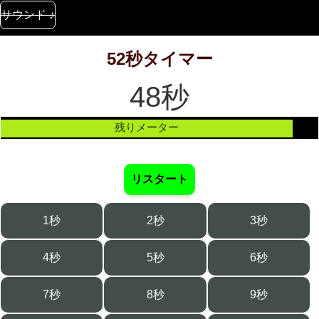
サウンド ♪
52秒タイマー
48秒
残りメーター
リスタート
1秒
2秒
3秒
4秒
5秒
6秒
7秒
8秒
9秒