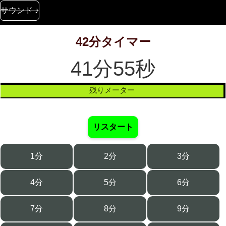
サウンド ♪
42分タイマー
41分55秒
残りメーター
リスタート
1分
2分
3分
4分
5分
6分
7分
8分
9分