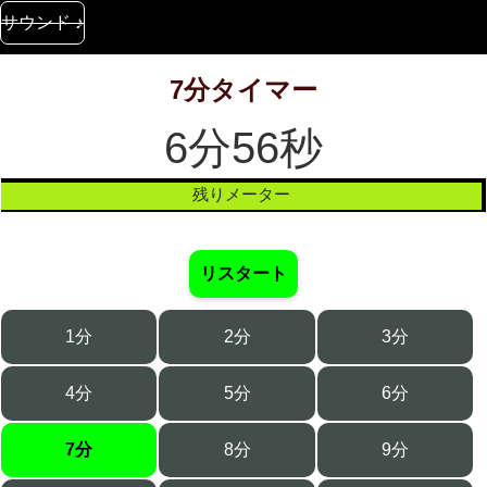
サウンド ♪
7分タイマー
6分56秒
残りメーター
リスタート
1分
2分
3分
4分
5分
6分
7分
8分
9分