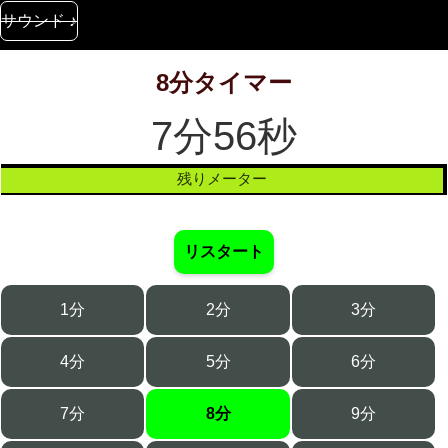
サウンド ♪
8分タイマー
7分56秒
残りメーター
リスタート
1分
2分
3分
4分
5分
6分
7分
8分
9分